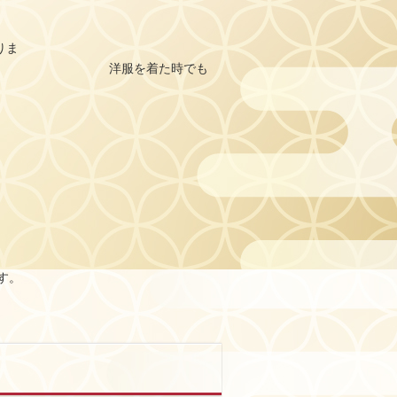
りま
た時でも
す。