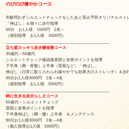
のびのび健やかコース
年齢問わずシルエットチェックをしたあと歪み予防オリジナルスト
「伸ばし」＆個々に歩行指導
60分 お1人様 1500円 2名～
（個別指導 お1人様 3000円）
______________________________
_______________
立ち姿スッキリ歩き癖改善コース
30歳代～50歳代
シルエットチェック確認後原因と改善ポイントを指導
下半身（脚・骨盤）上半身（背面など）「伸ばし」
伸ばし（日常に取り入れられ緩やかでも効果大のストレッチ）＆歩
90分お1人様3000円 2名～4名
（個別指導 お1人様 5000円）
______________________________
_______________
粋に生きる自分らしさコース
60歳代～シルエットチェック
原因と改善ポイントを指導
下半身伸ばし（脚・腰）上半身 ＆メンテナンス
90分お1人様3000円 2名～4名
（個人指導お1人様 5000円）