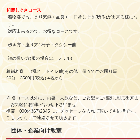
______________________________
_______________
和装しぐさコース
着物姿でも、さり気無く品良く、日常しぐさ(所作)
が出来る様にな
す。 洋服を着
対応出来るので、お得なコースです。
歩き方・座り方( 椅子・タクシー他)
袖の扱い方(服の場合は、フリル)
着崩れ直し（乱れ、トイレ他)その他、個々でのお困り事
60分 2500円(税込) 4名から
______________________________
________
__________
※ 各コース以外に、内容・人数など、
ご要望やご相談に対応出来ま
お気軽にお問い合わせ下さいませ。
携帯 090(4367)2345 に、メッセージを入れて頂いても結構です。
こちらから、ご連絡させて頂きます。
団体・企業向け教室